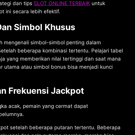
ategi dan tips
SLOT ONLINE TERBAIK
untuk
ini secara lebih efektif.
Dan Simbol Khusus
h mengenali simbol-simbol penting dalam
etelah beberapa kombinasi tertentu. Pelajari tabel
a yang memberikan nilai tertinggi dan saat mana
r utama atau simbol bonus bisa menjadi kunci
an Frekuensi Jackpot
gka acak, pemain yang cermat dapat
ebelumnya.
pot setelah beberapa putaran tertentu. Beberapa