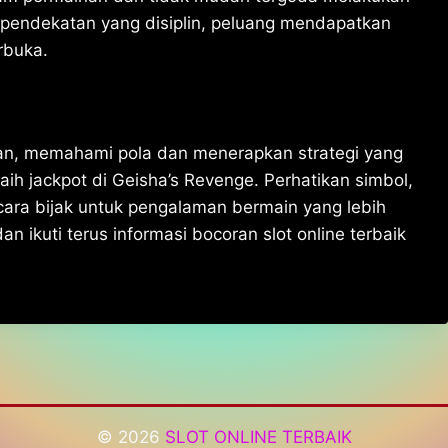
pendekatan yang disiplin, peluang mendapatkan
rbuka.
an, memahami pola dan menerapkan strategi yang
h jackpot di Geisha’s Revenge. Perhatikan simbol,
cara bijak untuk pengalaman bermain yang lebih
kuti terus informasi bocoran slot online terbaik
© 2026
SLOT ONLINE TERBAIK