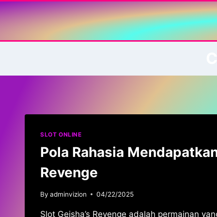
Skip
to
content
C
SLOT ONLINE
Pola Rahasia Mendapatkan 
Revenge
By
adminvizion
04/22/2025
Slot Geisha’s Revenge adalah permainan yan