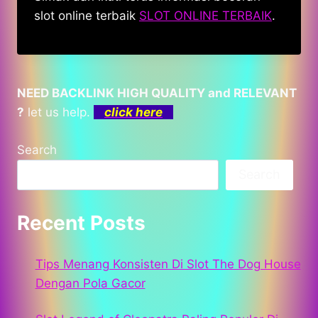
slot online terbaik
SLOT ONLINE TERBAIK
.
NEED BACKLINK HIGH QUALITY and RELEVANT
?
let us help.
click here
Search
Search
Recent Posts
Tips Menang Konsisten Di Slot The Dog House
Dengan Pola Gacor