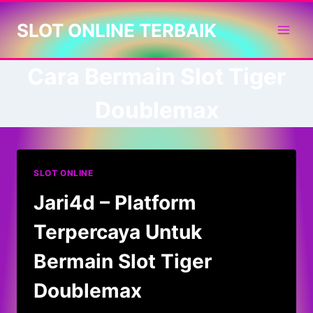
Skip
SLOT ONLINE TERBAIK
to
content
Cara Bermain Slot Tiger
Doublemax
SLOT ONLINE
Jari4d – Platform
Terpercaya Untuk
Bermain Slot Tiger
Doublemax