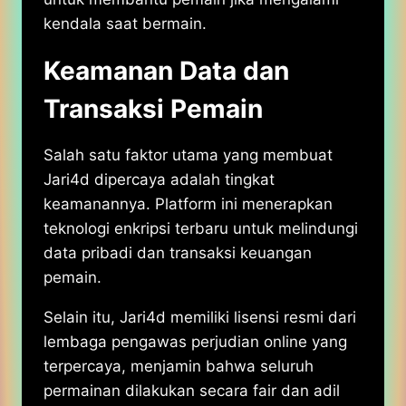
kendala saat bermain.
Keamanan Data dan
Transaksi Pemain
Salah satu faktor utama yang membuat
Jari4d dipercaya adalah tingkat
keamanannya. Platform ini menerapkan
teknologi enkripsi terbaru untuk melindungi
data pribadi dan transaksi keuangan
pemain.
Selain itu, Jari4d memiliki lisensi resmi dari
lembaga pengawas perjudian online yang
terpercaya, menjamin bahwa seluruh
permainan dilakukan secara fair dan adil