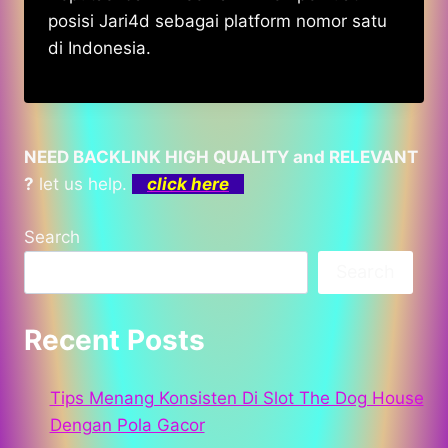
posisi Jari4d sebagai platform nomor satu
di Indonesia.
NEED BACKLINK HIGH QUALITY and RELEVANT
?
let us help.
click here
Search
Search
Recent Posts
Tips Menang Konsisten Di Slot The Dog House
Dengan Pola Gacor