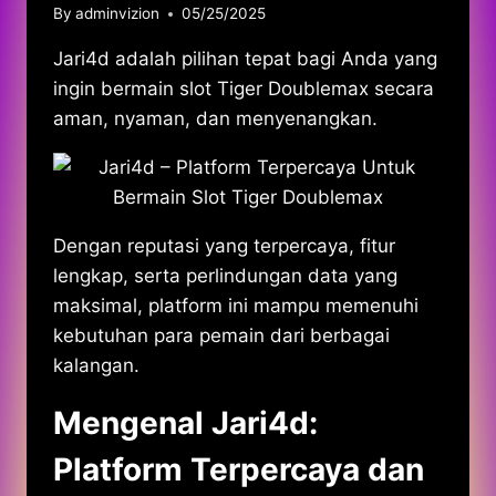
By
adminvizion
05/25/2025
Jari4d adalah pilihan tepat bagi Anda yang
ingin bermain slot Tiger Doublemax secara
aman, nyaman, dan menyenangkan.
Dengan reputasi yang terpercaya, fitur
lengkap, serta perlindungan data yang
maksimal, platform ini mampu memenuhi
kebutuhan para pemain dari berbagai
kalangan.
Mengenal Jari4d:
Platform Terpercaya dan