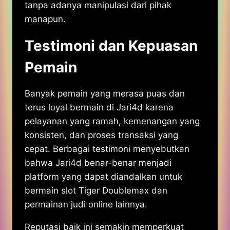
tanpa adanya manipulasi dari pihak
manapun.
Testimoni dan Kepuasan
Pemain
Banyak pemain yang merasa puas dan
terus loyal bermain di Jari4d karena
pelayanan yang ramah, kemenangan yang
konsisten, dan proses transaksi yang
cepat. Berbagai testimoni menyebutkan
bahwa Jari4d benar-benar menjadi
platform yang dapat diandalkan untuk
bermain slot Tiger Doublemax dan
permainan judi online lainnya.
Reputasi baik ini semakin memperkuat