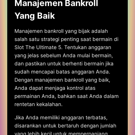
Manajemen Bankroll
Yang Baik
Manajemen bankroll yang bijak adalah
salah satu strategi penting saat bermain di
Slot The Ultimate 5. Tentukan anggaran
yang jelas sebelum Anda mulai bermain,
dan pastikan untuk berhenti bermain jika
sudah mencapai batas anggaran Anda.
Dengan manajemen bankroll yang baik,
Anda dapat menjaga kontrol atas
permainan Anda, bahkan saat Anda dalam
rentetan kekalahan.
Jika Anda memiliki anggaran terbatas,
disarankan untuk bertaruh dengan jumlah
yang lebih kecil untuk memperpanjang