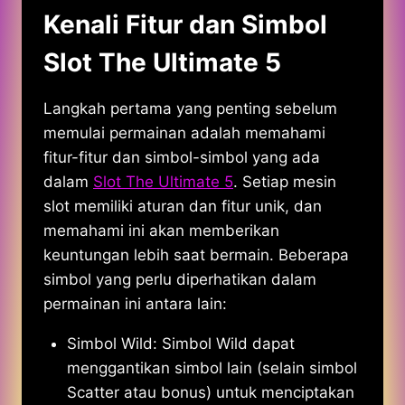
Kenali Fitur dan Simbol
Slot The Ultimate 5
Langkah pertama yang penting sebelum
memulai permainan adalah memahami
fitur-fitur dan simbol-simbol yang ada
dalam
Slot The Ultimate 5
. Setiap mesin
slot memiliki aturan dan fitur unik, dan
memahami ini akan memberikan
keuntungan lebih saat bermain. Beberapa
simbol yang perlu diperhatikan dalam
permainan ini antara lain:
Simbol Wild: Simbol Wild dapat
menggantikan simbol lain (selain simbol
Scatter atau bonus) untuk menciptakan