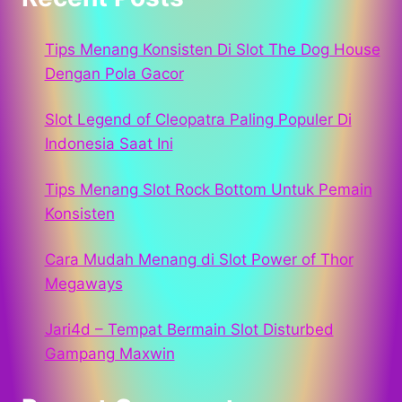
Tips Menang Konsisten Di Slot The Dog House
Dengan Pola Gacor
Slot Legend of Cleopatra Paling Populer Di
Indonesia Saat Ini
Tips Menang Slot Rock Bottom Untuk Pemain
Konsisten
Cara Mudah Menang di Slot Power of Thor
Megaways
Jari4d – Tempat Bermain Slot Disturbed
Gampang Maxwin