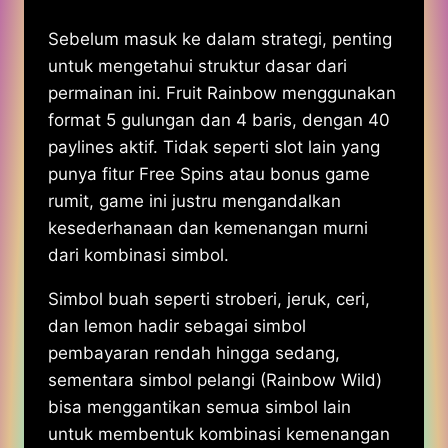
Sebelum masuk ke dalam strategi, penting
untuk mengetahui struktur dasar dari
permainan ini. Fruit Rainbow menggunakan
format 5 gulungan dan 4 baris, dengan 40
paylines aktif. Tidak seperti slot lain yang
punya fitur Free Spins atau bonus game
rumit, game ini justru mengandalkan
kesederhanaan dan kemenangan murni
dari kombinasi simbol.
Simbol buah seperti stroberi, jeruk, ceri,
dan lemon hadir sebagai simbol
pembayaran rendah hingga sedang,
sementara simbol pelangi (Rainbow Wild)
bisa menggantikan semua simbol lain
untuk membentuk kombinasi kemenangan