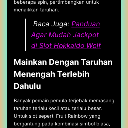
beberapa spin, pertimbangkan untuk
menaikkan taruhan.
Baca Juga:
Panduan
Agar Mudah Jackpot
di Slot Hokkaido Wolf
Mainkan Dengan Taruhan
Menengah Terlebih
Dahulu
Banyak pemain pemula terjebak memasang
taruhan terlalu kecil atau terlalu besar.
Untuk slot seperti Fruit Rainbow yang
bergantung pada kombinasi simbol biasa,