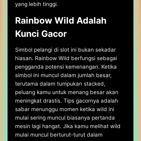
yang lebih tinggi.
Rainbow Wild Adalah
Kunci Gacor
Simbol pelangi di slot ini bukan sekadar
hiasan. Rainbow Wild berfungsi sebagai
pengganda potensi kemenangan. Ketika
simbol ini muncul dalam jumlah besar,
terutama dalam tumpukan stacked,
peluang kamu untuk menang besar akan
meningkat drastis. Tips gacornya adalah
sabar menunggu momen ketika wild ini
mulai sering muncul biasanya pertanda
mesin lagi hangat. Jika kamu melihat wild
mulai muncul berturut-turut dalam