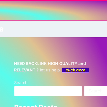
a
NEED BACKLINK HIGH QUALITY and
RELEVANT ?
let us help.
click here
Search
Search