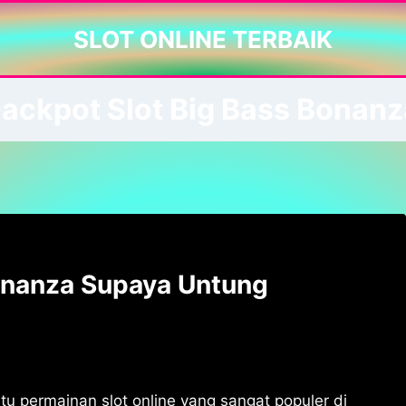
SLOT ONLINE TERBAIK
Jackpot Slot Big Bass Bonanz
Bonanza Supaya Untung
tu permainan slot online yang sangat populer di