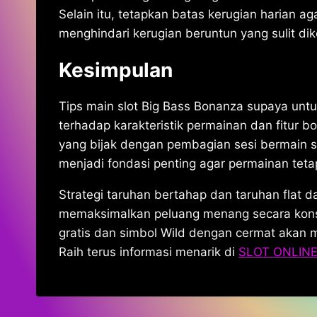
Selain itu, tetapkan batas kerugian harian a
menghindari kerugian beruntun yang sulit dik
Kesimpulan
Tips main slot Big Bass Bonanza supaya u
terhadap karakteristik permainan dan fitur b
yang bijak dengan pembagian sesi bermain 
menjadi fondasi penting agar permainan tetap
Strategi taruhan bertahap dan taruhan flat
memaksimalkan peluang menang secara konsi
gratis dan simbol Wild dengan cermat akan m
Raih terus informasi menarik di
SLOT ONLINE