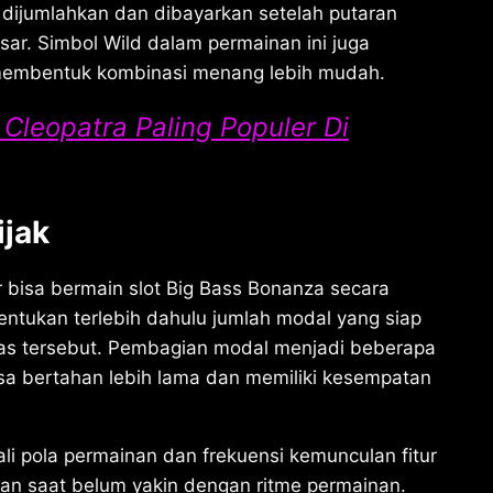
dijumlahkan dan dibayarkan setelah putaran
ar. Simbol Wild dalam permainan ini juga
membentuk kombinasi menang lebih mudah.
 Cleopatra Paling Populer Di
ijak
 bisa bermain slot Big Bass Bonanza secara
entukan terlebih dahulu jumlah modal yang siap
as tersebut. Pembagian modal menjadi beberapa
isa bertahan lebih lama dan memiliki kesempatan
li pola permainan dan frekuensi kemunculan fitur
han saat belum yakin dengan ritme permainan.