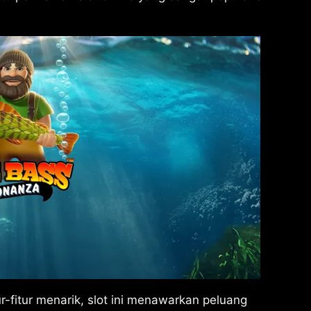
fitur menarik, slot ini menawarkan peluang