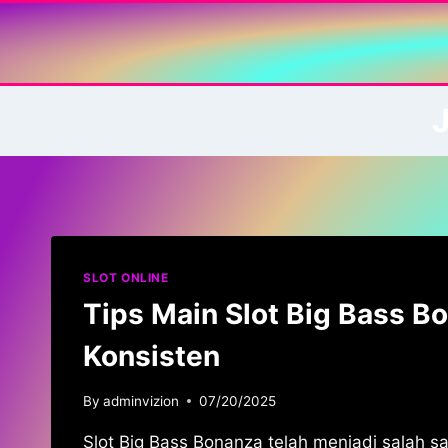
Skip
to
content
SLOT ONLINE
Tips Main Slot Big Bass 
Konsisten
By
adminvizion
07/20/2025
Slot Big Bass Bonanza telah menjadi salah sa