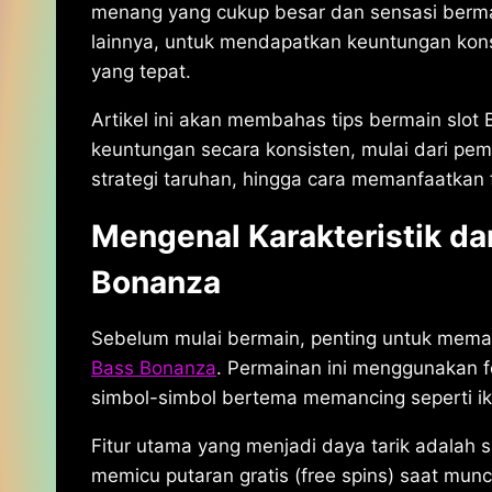
menang yang cukup besar dan sensasi bermai
lainnya, untuk mendapatkan keuntungan ko
yang tepat.
Artikel ini akan membahas tips bermain slot
keuntungan secara konsisten, mulai dari p
strategi taruhan, hingga cara memanfaatkan f
Mengenal Karakteristik da
Bonanza
Sebelum mulai bermain, penting untuk memaha
Bass Bonanza
. Permainan ini menggunakan 
simbol-simbol bertema memancing seperti ik
Fitur utama yang menjadi daya tarik adalah
memicu putaran gratis (free spins) saat muncu