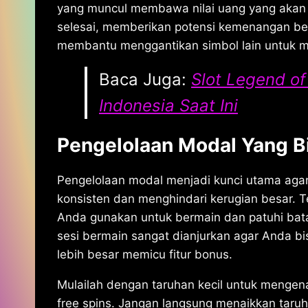
yang muncul membawa nilai uang yang akan 
selesai, memberikan potensi kemenangan bes
membantu menggantikan simbol lain untuk 
Baca Juga:
Slot Legend of
Indonesia Saat Ini
Pengelolaan Modal Yang B
Pengelolaan modal menjadi kunci utama agar
konsisten dan menghindari kerugian besar. T
Anda gunakan untuk bermain dan patuhi bat
sesi bermain sangat dianjurkan agar Anda b
lebih besar memicu fitur bonus.
Mulailah dengan taruhan kecil untuk mengena
free spins. Jangan langsung menaikkan taru