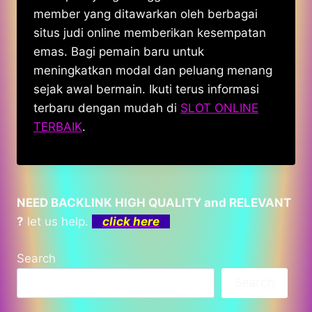
member yang ditawarkan oleh berbagai
situs judi online memberikan kesempatan
emas. Bagi pemain baru untuk
meningkatkan modal dan peluang menang
sejak awal bermain. Ikuti terus informasi
terbaru dengan mudah di
SLOT ONLINE
TERBAIK
.
NEED BACKLINK HIGH QUALITY and RELEVANT
?
let us help.
click here
Search
Search