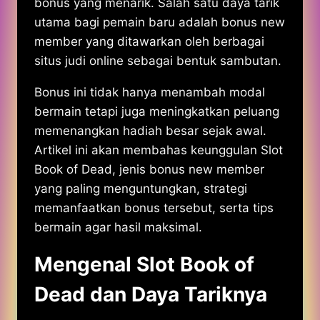
bonus yang menarik. Salah satu daya tarik
utama bagi pemain baru adalah bonus new
member yang ditawarkan oleh berbagai
situs judi online sebagai bentuk sambutan.
Bonus ini tidak hanya menambah modal
bermain tetapi juga meningkatkan peluang
memenangkan hadiah besar sejak awal.
Artikel ini akan membahas keunggulan Slot
Book of Dead, jenis bonus new member
yang paling menguntungkan, strategi
memanfaatkan bonus tersebut, serta tips
bermain agar hasil maksimal.
Mengenal Slot Book of
Dead dan Daya Tariknya