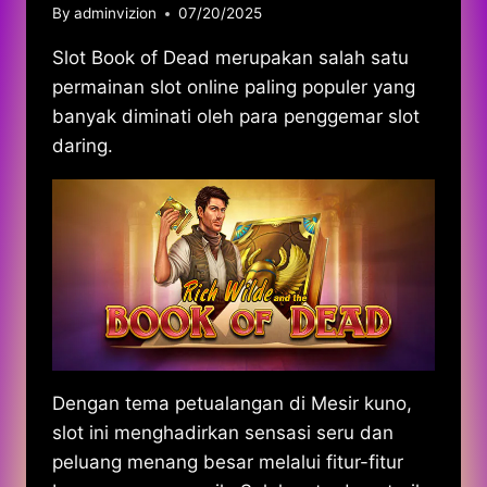
By
adminvizion
07/20/2025
Slot Book of Dead merupakan salah satu
permainan slot online paling populer yang
banyak diminati oleh para penggemar slot
daring.
Dengan tema petualangan di Mesir kuno,
slot ini menghadirkan sensasi seru dan
peluang menang besar melalui fitur-fitur