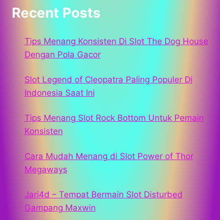
Recent Posts
Tips Menang Konsisten Di Slot The Dog House
Dengan Pola Gacor
Slot Legend of Cleopatra Paling Populer Di
Indonesia Saat Ini
Tips Menang Slot Rock Bottom Untuk Pemain
Konsisten
Cara Mudah Menang di Slot Power of Thor
Megaways
Jari4d – Tempat Bermain Slot Disturbed
Gampang Maxwin