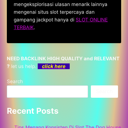
mengeksplorisasi ulasan menarik lainnya
mengenai situs slot terpercaya dan
gampang jackpot hanya di
SLOT ONLINE
TERBAIK
.
NEED BACKLINK HIGH QUALITY and RELEVANT
?
let us help.
click here
Search
Search
Recent Posts
Tips Menang Konsisten Di Slot The Dog House