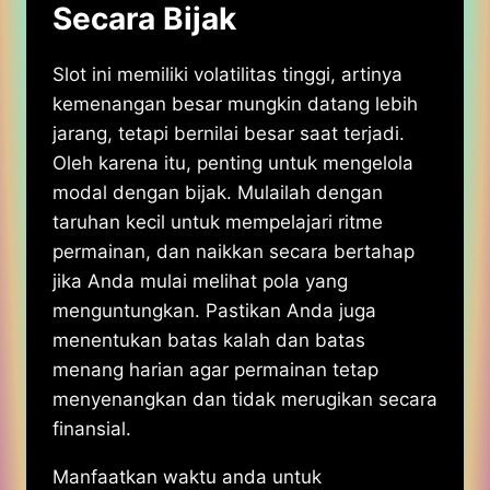
Secara Bijak
Slot ini memiliki volatilitas tinggi, artinya
kemenangan besar mungkin datang lebih
jarang, tetapi bernilai besar saat terjadi.
Oleh karena itu, penting untuk mengelola
modal dengan bijak. Mulailah dengan
taruhan kecil untuk mempelajari ritme
permainan, dan naikkan secara bertahap
jika Anda mulai melihat pola yang
menguntungkan. Pastikan Anda juga
menentukan batas kalah dan batas
menang harian agar permainan tetap
menyenangkan dan tidak merugikan secara
finansial.
Manfaatkan waktu anda untuk