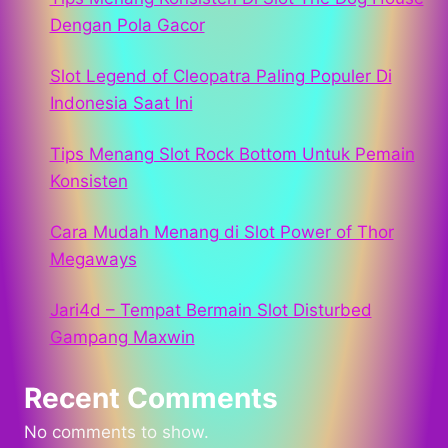
Dengan Pola Gacor
Slot Legend of Cleopatra Paling Populer Di
Indonesia Saat Ini
Tips Menang Slot Rock Bottom Untuk Pemain
Konsisten
Cara Mudah Menang di Slot Power of Thor
Megaways
Jari4d – Tempat Bermain Slot Disturbed
Gampang Maxwin
Recent Comments
No comments to show.