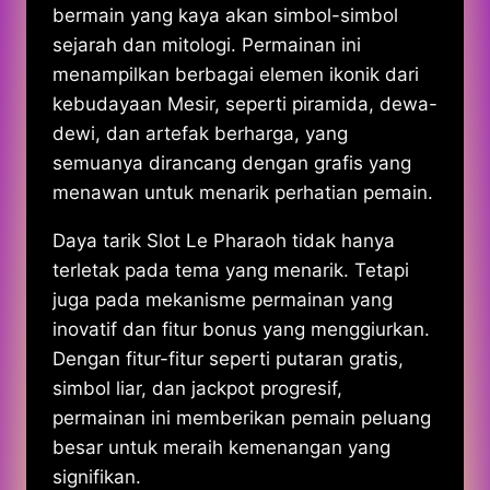
bermain yang kaya akan simbol-simbol
sejarah dan mitologi. Permainan ini
menampilkan berbagai elemen ikonik dari
kebudayaan Mesir, seperti piramida, dewa-
dewi, dan artefak berharga, yang
semuanya dirancang dengan grafis yang
menawan untuk menarik perhatian pemain.
Daya tarik Slot Le Pharaoh tidak hanya
terletak pada tema yang menarik. Tetapi
juga pada mekanisme permainan yang
inovatif dan fitur bonus yang menggiurkan.
Dengan fitur-fitur seperti putaran gratis,
simbol liar, dan jackpot progresif,
permainan ini memberikan pemain peluang
besar untuk meraih kemenangan yang
signifikan.