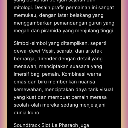
mitologi. Desain grafis permainan ini sangat
memukau, dengan latar belakang yang
menggambarkan pemandangan gurun yang
megah dan piramida yang menjulang tinggi.
Simbol-simbol yang ditampilkan, seperti
dewa-dewi Mesir, scarab, dan artefak
berharga, dirender dengan detail yang
menawan, menciptakan suasana yang
imersif bagi pemain. Kombinasi warna
emas dan biru memberikan nuansa
kemewahan, menciptakan daya tarik visual
yang kuat dan membuat pemain merasa
seolah-olah mereka sedang menjelajahi
dunia kuno.
Soundtrack Slot Le Pharaoh juga