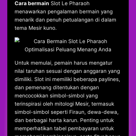
Cara bermain
Slot Le Pharaoh
menawarkan pengalaman bermain yang
menarik dan penuh petualangan di dalam
tema Mesir kuno.
Untuk memulai, pemain harus mengatur
nilai taruhan sesuai dengan anggaran yang
dimiliki. Slot ini memiliki beberapa paylines,
dan pemenang ditentukan dengan
mencocokkan simbol-simbol yang
terinspirasi oleh mitologi Mesir, termasuk
simbol-simbol seperti Firaun, dewa-dewa,
dan berbagai harta karun. Penting untuk
memperhatikan tabel pembayaran untuk