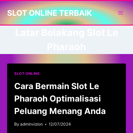
Skip
SLOT ONLINE TERBAIK
to
content
Latar Belakang Slot Le
Pharaoh
SLOT ONLINE
Cara Bermain Slot Le
Pharaoh Optimalisasi
Peluang Menang Anda
By
adminvizion
12/07/2024