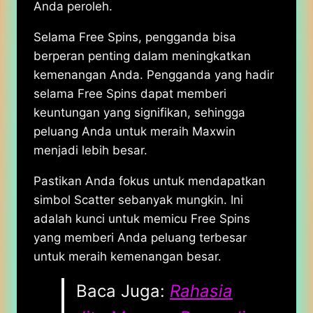
Anda peroleh.
Selama Free Spins, pengganda bisa
berperan penting dalam meningkatkan
kemenangan Anda. Pengganda yang hadir
selama Free Spins dapat memberi
keuntungan yang signifikan, sehingga
peluang Anda untuk meraih Maxwin
menjadi lebih besar.
Pastikan Anda fokus untuk mendapatkan
simbol Scatter sebanyak mungkin. Ini
adalah kunci untuk memicu Free Spins
yang memberi Anda peluang terbesar
untuk meraih kemenangan besar.
Baca Juga:
Rahasia