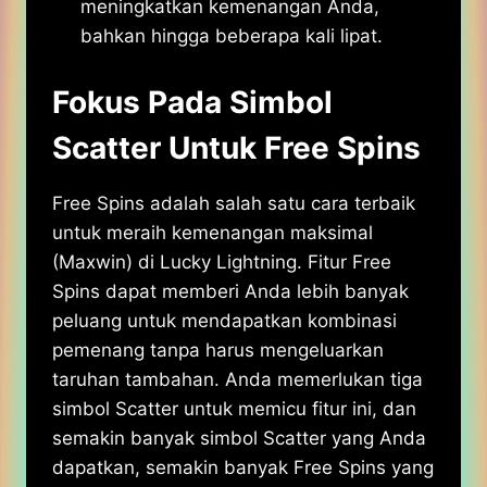
meningkatkan kemenangan Anda,
bahkan hingga beberapa kali lipat.
Fokus Pada Simbol
Scatter Untuk Free Spins
Free Spins adalah salah satu cara terbaik
untuk meraih kemenangan maksimal
(Maxwin) di Lucky Lightning. Fitur Free
Spins dapat memberi Anda lebih banyak
peluang untuk mendapatkan kombinasi
pemenang tanpa harus mengeluarkan
taruhan tambahan. Anda memerlukan tiga
simbol Scatter untuk memicu fitur ini, dan
semakin banyak simbol Scatter yang Anda
dapatkan, semakin banyak Free Spins yang