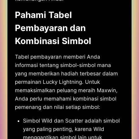
Pahami Tabel
Pembayaran dan
Kombinasi Simbol
Tabel pembayaran memberi Anda
informasi tentang simbol-simbol mana
yang memberikan hadiah terbesar dalam
permainan Lucky Lightning. Untuk
memaksimalkan peluang meraih Maxwin,
Anda perlu memahami kombinasi simbol
pemenang dan nilai setiap simbol:
Simbol Wild dan Scatter adalah simbol
yang paling penting, karena Wild
menggantikan simbol lain untuk