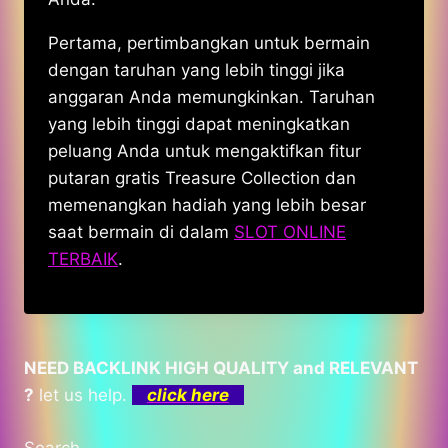
Pertama, pertimbangkan untuk bermain
dengan taruhan yang lebih tinggi jika
anggaran Anda memungkinkan. Taruhan
yang lebih tinggi dapat meningkatkan
peluang Anda untuk mengaktifkan fitur
putaran gratis Treasure Collection dan
memenangkan hadiah yang lebih besar
saat bermain di dalam
SLOT ONLINE
TERBAIK
.
NEED BACKLINK HIGH QUALITY and RELEVANT
?
let us help.
click here
Search