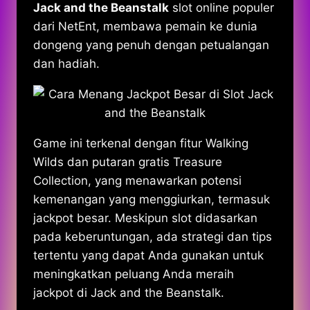
Jack and the Beanstalk
slot online populer
dari NetEnt, membawa pemain ke dunia
dongeng yang penuh dengan petualangan
dan hadiah.
Game ini terkenal dengan fitur Walking
Wilds dan putaran gratis Treasure
Collection, yang menawarkan potensi
kemenangan yang menggiurkan, termasuk
jackpot besar. Meskipun slot didasarkan
pada keberuntungan, ada strategi dan tips
tertentu yang dapat Anda gunakan untuk
meningkatkan peluang Anda meraih
jackpot di Jack and the Beanstalk.