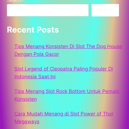
Search
Recent Posts
Tips Menang Konsisten Di Slot The Dog House
Dengan Pola Gacor
Slot Legend of Cleopatra Paling Populer Di
Indonesia Saat Ini
Tips Menang Slot Rock Bottom Untuk Pemain
Konsisten
Cara Mudah Menang di Slot Power of Thor
Megaways