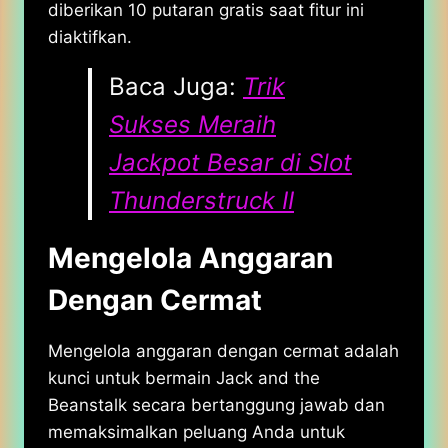
diberikan 10 putaran gratis saat fitur ini
diaktifkan.
Baca Juga:
Trik
Sukses Meraih
Jackpot Besar di Slot
Thunderstruck II
Mengelola Anggaran
Dengan Cermat
Mengelola anggaran dengan cermat adalah
kunci untuk bermain Jack and the
Beanstalk secara bertanggung jawab dan
memaksimalkan peluang Anda untuk