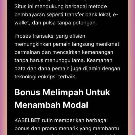
Situs ini mendukung berbagai metode
pembayaran seperti transfer bank lokal, e-
wallet, dan pulsa tanpa potongan.
Proses transaksi yang efisien
memungkinkan pemain langsung menikmati
permainan dan mencairkan kemenangan
tanpa harus menunggu lama. Keamanan
data dan dana pemain juga dijamin dengan
teknologi enkripsi terbaik.
Bonus Melimpah Untuk
Menambah Modal
KABELBET rutin memberikan berbagai
bonus dan promo menarik yang membantu