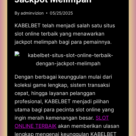
By
adminvizion
05/25/2025
KABELBET telah menjadi salah satu situs
slot online terbaik yang menawarkan
jackpot melimpah bagi para pemainnya.
Dengan berbagai keunggulan mulai dari
koleksi game lengkap, sistem transaksi
cepat, hingga layanan pelanggan
profesional, KABELBET menjadi pilihan
utama bagi para pecinta slot online yang
ingin meraih kemenangan besar.
SLOT
ONLINE TERBAIK
akan memberikan ulasan
lengkap mengenai keunggulan KABELBET