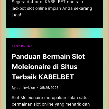
Segera daftar di KABELBET dan raih
jackpot slot online impian Anda sekarang
juga!
SLOT ONLINE
Panduan Bermain Slot
Moleionaire di Situs
Terbaik KABELBET
By
adminvizion
05/25/2025
Slot Moleionaire merupakan salah satu
permainan slot online yang menarik dan