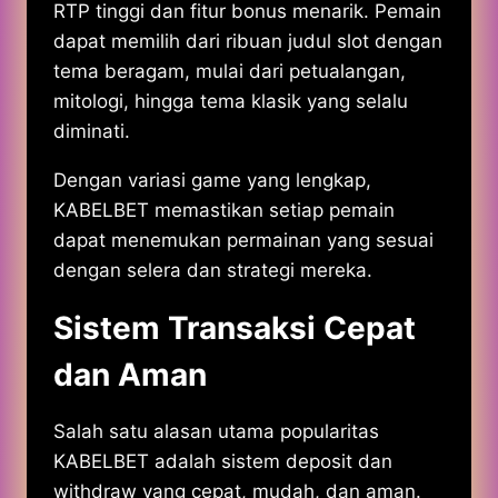
RTP tinggi dan fitur bonus menarik. Pemain
dapat memilih dari ribuan judul slot dengan
tema beragam, mulai dari petualangan,
mitologi, hingga tema klasik yang selalu
diminati.
Dengan variasi game yang lengkap,
KABELBET memastikan setiap pemain
dapat menemukan permainan yang sesuai
dengan selera dan strategi mereka.
Sistem Transaksi Cepat
dan Aman
Salah satu alasan utama popularitas
KABELBET adalah sistem deposit dan
withdraw yang cepat, mudah, dan aman.