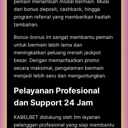
pemain menambah modal bermain. Mulai
dari bonus deposit, cashback, hingga
program referral yang memberikan hadiah
tambahan.
Bonus-bonus ini sangat membantu pemain
untuk bermain lebih lama dan
meningkatkan peluang meraih jackpot
besar. Dengan memanfaatkan promo
secara maksimal, pengalaman bermain
menjadi lebih seru dan menguntungkan.
Pelayanan Profesional
dan Support 24 Jam
KABELBET didukung oleh tim layanan
pelanggan profesional yang siap membantu