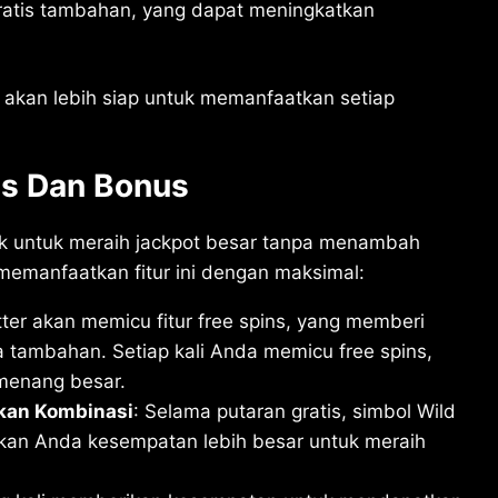
gratis tambahan, yang dapat meningkatkan
 akan lebih siap untuk memanfaatkan setiap
ns Dan Bonus
aik untuk meraih jackpot besar tanpa menambah
 memanfaatkan fitur ini dengan maksimal:
tter akan memicu fitur free spins, yang memberi
 tambahan. Setiap kali Anda memicu free spins,
 menang besar.
kan Kombinasi
: Selama putaran gratis, simbol Wild
ikan Anda kesempatan lebih besar untuk meraih