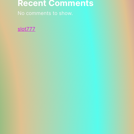
Recent Comments
No comments to show.
slot777