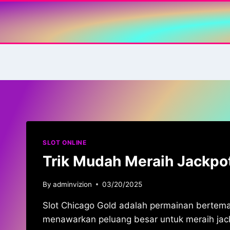
Skip
to
content
SLOT ONLINE
Trik Mudah Meraih Jackpot
By
adminvizion
03/20/2025
Slot Chicago Gold adalah permainan bertema
menawarkan peluang besar untuk meraih jac