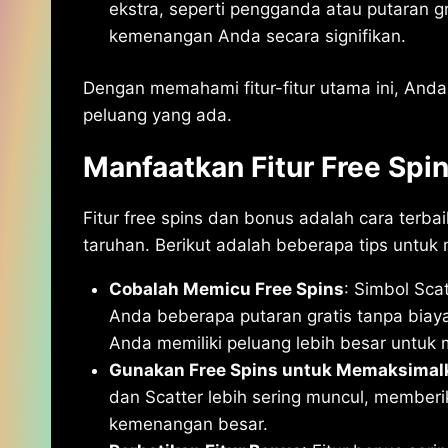
ekstra, seperti pengganda atau putaran 
kemenangan Anda secara signifikan.
Dengan memahami fitur-fitur utama ini, Anda
peluang yang ada.
Manfaatkan Fitur Free Spi
Fitur free spins dan bonus adalah cara terb
taruhan. Berikut adalah beberapa tips untuk
Cobalah Memicu Free Spins
: Simbol Sca
Anda beberapa putaran gratis tanpa biaya
Anda memiliki peluang lebih besar untuk
Gunakan Free Spins untuk Memaksimal
dan Scatter lebih sering muncul, member
kemenangan besar.