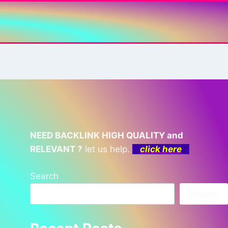
NEED BACKLINK HIGH QUALITY and
RELEVANT ?
let us help.
click here
Search
Search