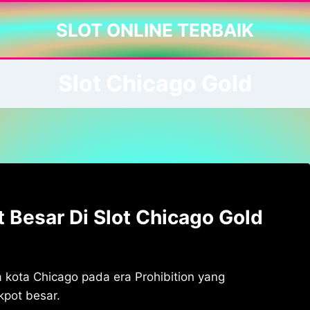
SLOT ONLINE TERBAIK
Slot Chicago Gold
 Besar Di Slot Chicago Gold
 kota Chicago pada era Prohibition yang
kpot besar.