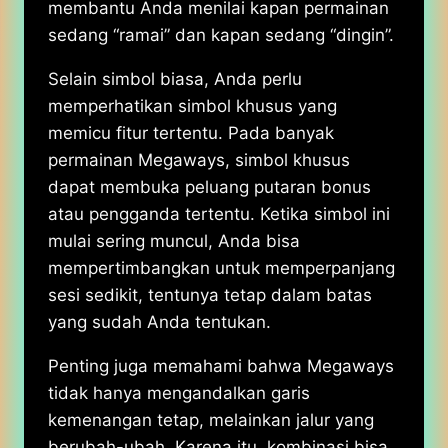
membantu Anda menilai kapan permainan
sedang “ramai” dan kapan sedang “dingin”.
Selain simbol biasa, Anda perlu
memperhatikan simbol khusus yang
memicu fitur tertentu. Pada banyak
permainan Megaways, simbol khusus
dapat membuka peluang putaran bonus
atau pengganda tertentu. Ketika simbol ini
mulai sering muncul, Anda bisa
mempertimbangkan untuk memperpanjang
sesi sedikit, tentunya tetap dalam batas
yang sudah Anda tentukan.
Penting juga memahami bahwa Megaways
tidak hanya mengandalkan garis
kemenangan tetap, melainkan jalur yang
berubah-ubah. Karena itu, kombinasi bisa