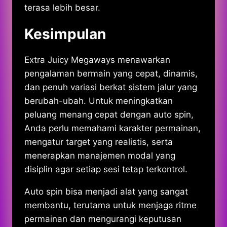
terasa lebih besar.
Kesimpulan
Extra Juicy Megaways menawarkan
pengalaman bermain yang cepat, dinamis,
dan penuh variasi berkat sistem jalur yang
berubah-ubah. Untuk meningkatkan
peluang menang cepat dengan auto spin,
Anda perlu memahami karakter permainan,
mengatur target yang realistis, serta
menerapkan manajemen modal yang
disiplin agar setiap sesi tetap terkontrol.
Auto spin bisa menjadi alat yang sangat
membantu, terutama untuk menjaga ritme
permainan dan mengurangi keputusan