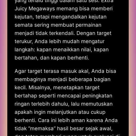
yang terlalu tinggi dalam satu sesi. Extra
Juicy Megaways memang bisa memberi
kejutan, tetapi mengandalkan kejutan
semata sering membuat permainan
menjadi tidak terkendali. Dengan target
terukur, Anda lebih mudah mengatur
langkah: kapan menaikkan nilai, kapan
bertahan, dan kapan berhenti.
Agar target terasa masuk akal, Anda bisa
membaginya menjadi beberapa bagian
kecil. Misalnya, menetapkan target
bertahap seperti mencapai peningkatan
ringan terlebih dahulu, lalu memutuskan
apakah ingin melanjutkan atau cukup
berhenti. Cara ini lebih aman karena Anda
tidak “memaksa” hasil besar sejak awal,