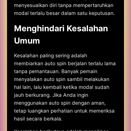
menyesuaikan diri tanpa mempertaruhkan
modal terlalu besar dalam satu keputusan.
Menghindari Kesalahan
Umum
Kesalahan paling sering adalah
membiarkan auto spin berjalan terlalu lama
tanpa pemantauan. Banyak pemain
menyalakan auto spin sambil melakukan
hal lain, lalu kembali ketika modal sudah
jauh berkurang. Jika Anda ingin
menggunakan auto spin dengan aman,
tetap luangkan perhatian untuk memeriksa
hasil secara berkala.