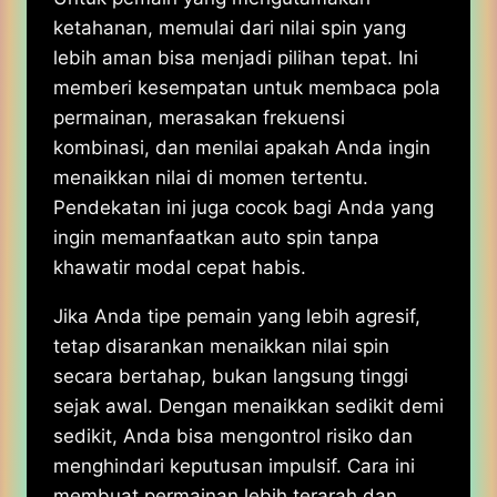
ketahanan, memulai dari nilai spin yang
lebih aman bisa menjadi pilihan tepat. Ini
memberi kesempatan untuk membaca pola
permainan, merasakan frekuensi
kombinasi, dan menilai apakah Anda ingin
menaikkan nilai di momen tertentu.
Pendekatan ini juga cocok bagi Anda yang
ingin memanfaatkan auto spin tanpa
khawatir modal cepat habis.
Jika Anda tipe pemain yang lebih agresif,
tetap disarankan menaikkan nilai spin
secara bertahap, bukan langsung tinggi
sejak awal. Dengan menaikkan sedikit demi
sedikit, Anda bisa mengontrol risiko dan
menghindari keputusan impulsif. Cara ini
membuat permainan lebih terarah dan