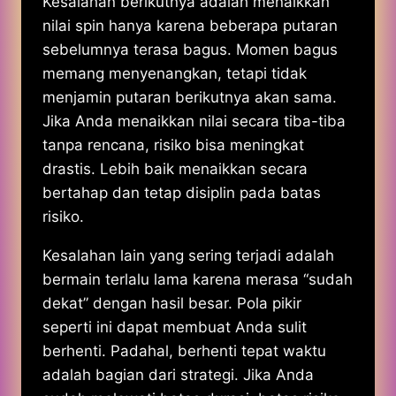
Kesalahan berikutnya adalah menaikkan
nilai spin hanya karena beberapa putaran
sebelumnya terasa bagus. Momen bagus
memang menyenangkan, tetapi tidak
menjamin putaran berikutnya akan sama.
Jika Anda menaikkan nilai secara tiba-tiba
tanpa rencana, risiko bisa meningkat
drastis. Lebih baik menaikkan secara
bertahap dan tetap disiplin pada batas
risiko.
Kesalahan lain yang sering terjadi adalah
bermain terlalu lama karena merasa “sudah
dekat” dengan hasil besar. Pola pikir
seperti ini dapat membuat Anda sulit
berhenti. Padahal, berhenti tepat waktu
adalah bagian dari strategi. Jika Anda