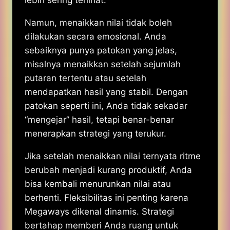
lebih sering terlihat.
Namun, menaikkan nilai tidak boleh
dilakukan secara emosional. Anda
sebaiknya punya patokan yang jelas,
misalnya menaikkan setelah sejumlah
putaran tertentu atau setelah
mendapatkan hasil yang stabil. Dengan
patokan seperti ini, Anda tidak sekadar
“mengejar” hasil, tetapi benar-benar
menerapkan strategi yang terukur.
Jika setelah menaikkan nilai ternyata ritme
berubah menjadi kurang produktif, Anda
bisa kembali menurunkan nilai atau
berhenti. Fleksibilitas ini penting karena
Megaways dikenal dinamis. Strategi
bertahap memberi Anda ruang untuk