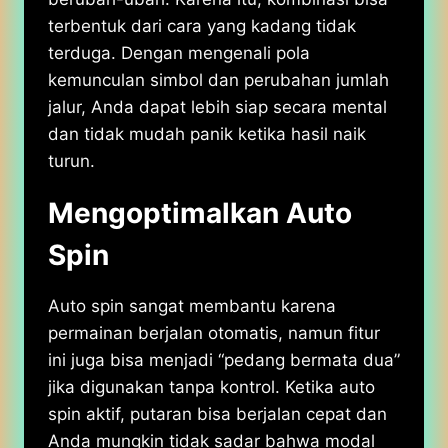
terbentuk dari cara yang kadang tidak
terduga. Dengan mengenali pola
kemunculan simbol dan perubahan jumlah
jalur, Anda dapat lebih siap secara mental
dan tidak mudah panik ketika hasil naik
turun.
Mengoptimalkan Auto
Spin
Auto spin sangat membantu karena
permainan berjalan otomatis, namun fitur
ini juga bisa menjadi “pedang bermata dua”
jika digunakan tanpa kontrol. Ketika auto
spin aktif, putaran bisa berjalan cepat dan
Anda mungkin tidak sadar bahwa modal