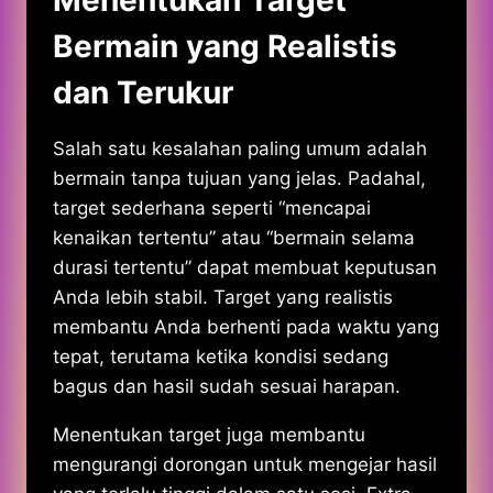
Menentukan Target
Bermain yang Realistis
dan Terukur
Salah satu kesalahan paling umum adalah
bermain tanpa tujuan yang jelas. Padahal,
target sederhana seperti “mencapai
kenaikan tertentu” atau “bermain selama
durasi tertentu” dapat membuat keputusan
Anda lebih stabil. Target yang realistis
membantu Anda berhenti pada waktu yang
tepat, terutama ketika kondisi sedang
bagus dan hasil sudah sesuai harapan.
Menentukan target juga membantu
mengurangi dorongan untuk mengejar hasil