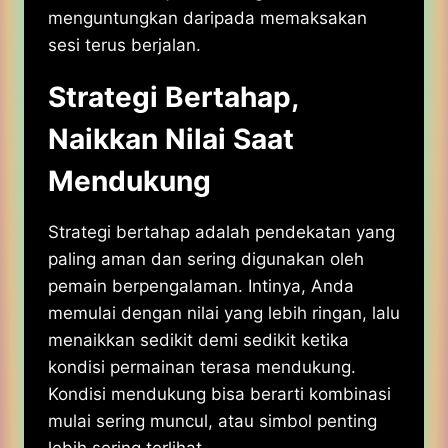
menguntungkan daripada memaksakan
sesi terus berjalan.
Strategi Bertahap,
Naikkan Nilai Saat
Mendukung
Strategi bertahap adalah pendekatan yang
paling aman dan sering digunakan oleh
pemain berpengalaman. Intinya, Anda
memulai dengan nilai yang lebih ringan, lalu
menaikkan sedikit demi sedikit ketika
kondisi permainan terasa mendukung.
Kondisi mendukung bisa berarti kombinasi
mulai sering muncul, atau simbol penting