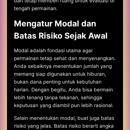
dan tetap memberi ruang untuk evaluasi di
tengah permainan.
Mengatur Modal dan
Batas Risiko Sejak Awal
Modal adalah fondasi utama agar
permainan tetap sehat dan menyenangkan.
Anda sebaiknya menentukan jumlah yang
memang siap digunakan untuk hiburan,
bukan dana penting untuk kebutuhan
harian. Dengan begitu, Anda bisa bermain
lebih tenang tanpa tekanan, sehingga
keputusan yang diambil pun lebih rasional.
Selain menentukan modal, buat juga batas
risiko yang jelas. Batas risiko berarti angka