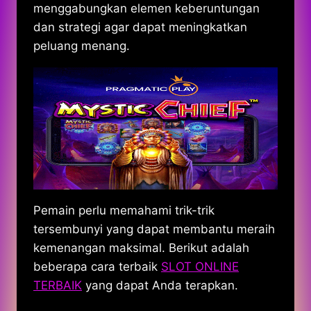
menggabungkan elemen keberuntungan
dan strategi agar dapat meningkatkan
peluang menang.
Pemain perlu memahami trik-trik
tersembunyi yang dapat membantu meraih
kemenangan maksimal. Berikut adalah
beberapa cara terbaik
SLOT ONLINE
TERBAIK
yang dapat Anda terapkan.