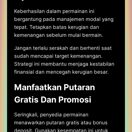
Keberhasilan dalam permainan ini
bergantung pada manajemen modal yang
tepat. Tetapkan batas kerugian dan
kemenangan sebelum mulai bermain.
Jangan terlalu serakah dan berhenti saat
sudah mencapai target kemenangan.
Strategi ini membantu menjaga kestabilan
finansial dan mencegah kerugian besar.
Manfaatkan Putaran
Gratis Dan Promosi
Seringkali, penyedia permainan
menawarkan putaran gratis atau bonus
deposit. Gunakan kesempatan ini untuk