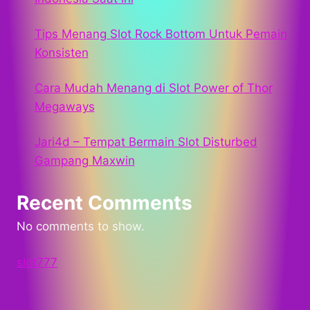
Tips Menang Slot Rock Bottom Untuk Pemain
Konsisten
Cara Mudah Menang di Slot Power of Thor
Megaways
Jari4d – Tempat Bermain Slot Disturbed
Gampang Maxwin
Recent Comments
No comments to show.
slot777