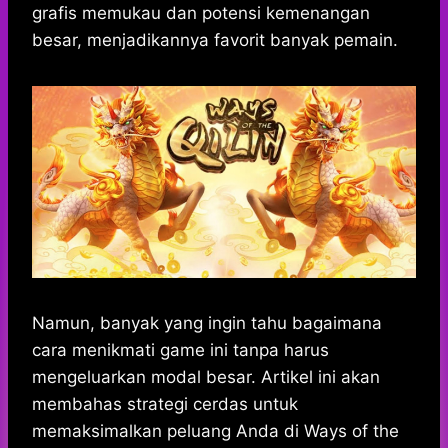
e
t
e
s
e
p
r
grafis memukau dan potensi kemenangan
b
s
e
g
e
e
besar, menjadikannya favorit banyak pemain.
o
A
n
r
o
p
g
a
k
p
e
m
r
Namun, banyak yang ingin tahu bagaimana
cara menikmati game ini tanpa harus
mengeluarkan modal besar. Artikel ini akan
membahas strategi cerdas untuk
memaksimalkan peluang Anda di Ways of the