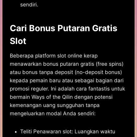
sendiri.
Cari Bonus Putaran Gratis
Slot
Beberapa platform slot online kerap
menawarkan bonus putaran gratis (free spins)
atau bonus tanpa deposit (no-deposit bonus)
kepada pemain baru atau sebagai bagian dari
promosi reguler. Ini adalah cara fantastis untuk
bermain Ways of the Qilin dengan potensi
kemenangan uang sungguhan tanpa
mengeluarkan modal Anda sendiri:
Teliti Penawaran slot: Luangkan waktu