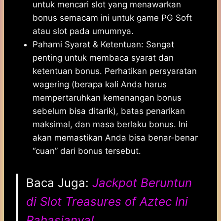
untuk mencari slot yang menawarkan
bonus semacam ini untuk game PG Soft
atau slot pada umumnya.
Pahami Syarat & Ketentuan: Sangat
penting untuk membaca syarat dan
ketentuan bonus. Perhatikan persyaratan
wagering (berapa kali Anda harus
mempertaruhkan kemenangan bonus
sebelum bisa ditarik), batas penarikan
maksimal, dan masa berlaku bonus. Ini
akan memastikan Anda bisa benar-benar
“cuan” dari bonus tersebut.
Baca Juga:
Jackpot Beruntun
di Slot Treasures of Aztec Ini
Rahasianya!