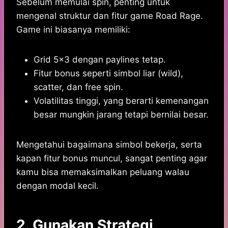
Sebelum memulai spin, penting untuk
mengenal struktur dan fitur game Road Rage.
Game ini biasanya memiliki:
Grid 5×3 dengan paylines tetap.
Fitur bonus seperti simbol liar (wild),
scatter, dan free spin.
Volatilitas tinggi, yang berarti kemenangan
besar mungkin jarang tetapi bernilai besar.
Mengetahui bagaimana simbol bekerja, serta
kapan fitur bonus muncul, sangat penting agar
kamu bisa memaksimalkan peluang walau
dengan modal kecil.
2. Gunakan Strategi