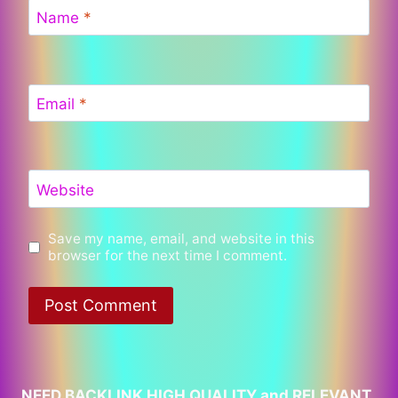
Name
*
Email
*
Website
Save my name, email, and website in this
browser for the next time I comment.
NEED BACKLINK HIGH QUALITY and RELEVANT