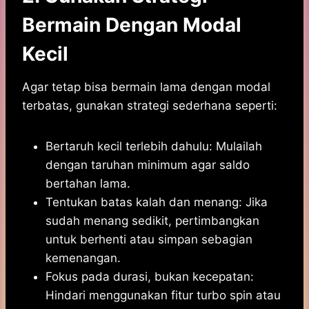
Bermain Dengan Modal
Kecil
Agar tetap bisa bermain lama dengan modal
terbatas, gunakan strategi sederhana seperti:
Bertaruh kecil terlebih dahulu: Mulailah
dengan taruhan minimum agar saldo
bertahan lama.
Tentukan batas kalah dan menang: Jika
sudah menang sedikit, pertimbangkan
untuk berhenti atau simpan sebagian
kemenangan.
Fokus pada durasi, bukan kecepatan:
Hindari menggunakan fitur turbo spin atau