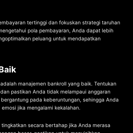
mbayaran tertinggi dan fokuskan strategi taruhan
mengetahui pola pembayaran, Anda dapat lebih
goptimalkan peluang untuk mendapatkan
Baik
t adalah manajemen bankroll yang baik. Tentukan
dan pastikan Anda tidak melampaui anggaran
at bergantung pada keberuntungan, sehingga Anda
a emosi jika mengalami kekalahan.
n tingkatkan secara bertahap jika Anda merasa