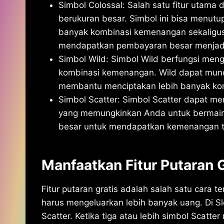
Simbol Colossal: Salah satu fitur utama 
berukuran besar. Simbol ini bisa menut
banyak kombinasi kemenangan sekaligus.
mendapatkan pembayaran besar menjadi l
Simbol Wild: Simbol Wild berfungsi men
kombinasi kemenangan. Wild dapat munc
membantu menciptakan lebih banyak ko
Simbol Scatter: Simbol Scatter dapat memi
yang memungkinkan Anda untuk bermain 
besar untuk mendapatkan kemenangan 
Manfaatkan Fitur Putaran G
Fitur putaran gratis adalah salah satu cara
harus mengeluarkan lebih banyak uang. Di Slot
Scatter. Ketika tiga atau lebih simbol Scat