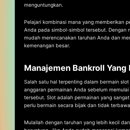
menguntungkan.
Pelajari kombinasi mana yang memberikan pe
Anda pada simbol-simbol tersebut. Dengan 
mudah merencanakan taruhan Anda dan men
kemenangan besar.
Manajemen Bankroll Yang 
Salah satu hal terpenting dalam bermain slo
anggaran permainan Anda sebelum memulai 
tersebut. Slot adalah permainan yang sang
perlu bermain secara bijak dan tidak terbaw
Mulailah dengan taruhan yang lebih kecil da