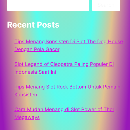
Search
Recent Posts
Tips Menang Konsisten Di Slot The Dog House
Dengan Pola Gacor
Slot Legend of Cleopatra Paling Populer Di
Indonesia Saat Ini
Tips Menang Slot Rock Bottom Untuk Pemain
Konsisten
Cara Mudah Menang di Slot Power of Thor
Megaways