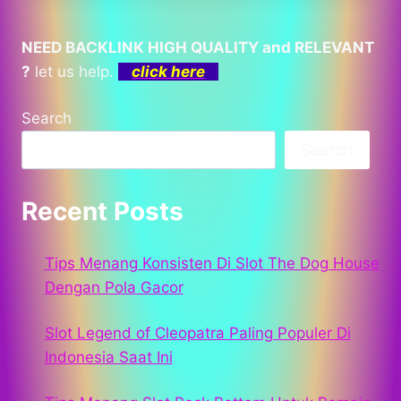
NEED BACKLINK HIGH QUALITY and RELEVANT
?
let us help.
click here
Search
Search
Recent Posts
Tips Menang Konsisten Di Slot The Dog House
Dengan Pola Gacor
Slot Legend of Cleopatra Paling Populer Di
Indonesia Saat Ini