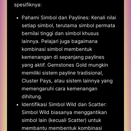
spesifiknya:
Pahami Simbol dan Paylines: Kenali nilai
setiap simbol, terutama simbol permata
bernilai tinggi dan simbol khusus
lainnya. Pelajari juga bagaimana
kombinasi simbol membentuk
kemenangan di sepanjang paylines
yang aktif. Gemstones Gold mungkin
memiliki sistem payline tradisional,
Cluster Pays, atau sistem lainnya yang
memengaruhi cara kemenangan
dihitung.
Identifikasi Simbol Wild dan Scatter:
Simbol Wild biasanya menggantikan
simbol lain (kecuali Scatter) untuk
membantu membentuk kombinasi