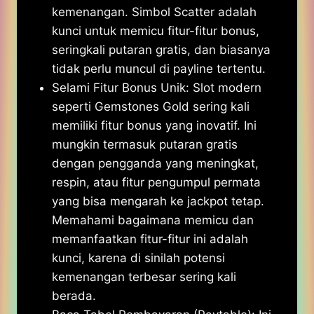
kemenangan. Simbol Scatter adalah
kunci untuk memicu fitur-fitur bonus,
seringkali putaran gratis, dan biasanya
tidak perlu muncul di payline tertentu.
Selami Fitur Bonus Unik: Slot modern
seperti Gemstones Gold sering kali
memiliki fitur bonus yang inovatif. Ini
mungkin termasuk putaran gratis
dengan pengganda yang meningkat,
respin, atau fitur pengumpul permata
yang bisa mengarah ke jackpot tetap.
Memahami bagaimana memicu dan
memanfaatkan fitur-fitur ini adalah
kunci, karena di sinilah potensi
kemenangan terbesar sering kali
berada.