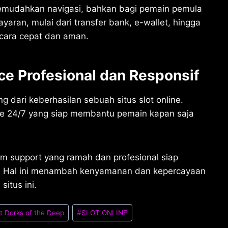
memudahkan navigasi, bahkan bagi pemain pemula
ran, mulai dari transfer bank, e-wallet, hingga
ecara cepat dan aman.
e Profesional dan Responsif
 dari keberhasilan sebuah situs slot online.
ce 24/7 yang siap membantu pemain kapan saja
tim support yang ramah dan profesional siap
n. Hal ini menambah kenyamanan dan kepercayaan
itus ini.
t Dorks of the Deep
#
SLOT ONLINE