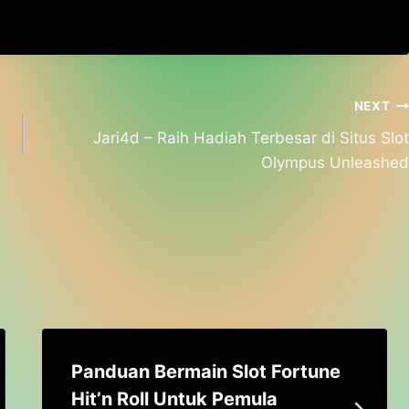
NEXT
Jari4d – Raih Hadiah Terbesar di Situs Slot
Olympus Unleashed
Panduan Bermain Slot Fortune
Hit’n Roll Untuk Pemula