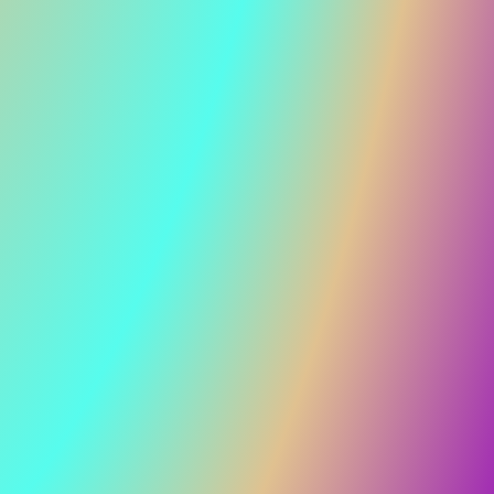
By
adminvizion
05/25/2025