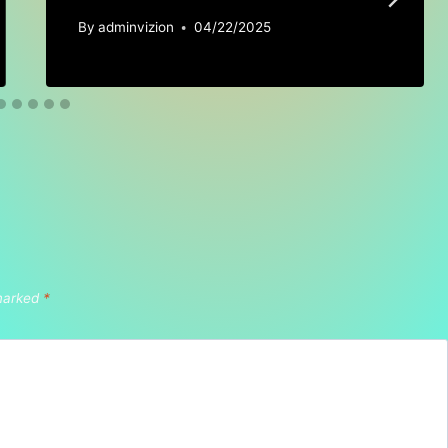
By
adminvizion
04/22/2025
 marked
*