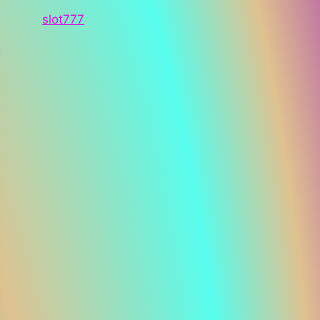
slot777