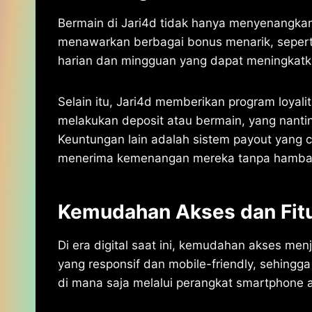
Bermain di Jari4d tidak hanya menyenangkan,
menawarkan berbagai bonus menarik, sepert
harian dan mingguan yang dapat meningkat
Selain itu, Jari4d memberikan program loyali
melakukan deposit atau bermain, yang nantin
Keuntungan lain adalah sistem payout yang 
menerima kemenangan mereka tanpa hamba
Kemudahan Akses dan Fitu
Di era digital saat ini, kemudahan akses men
yang responsif dan mobile-friendly, sehingg
di mana saja melalui perangkat smartphone a