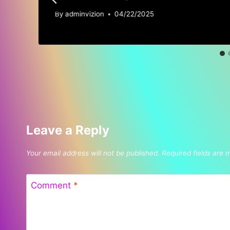
By
adminvizion
04/22/2025
Leave a Reply
Your email address will not be published.
Required fields are
Comment
*